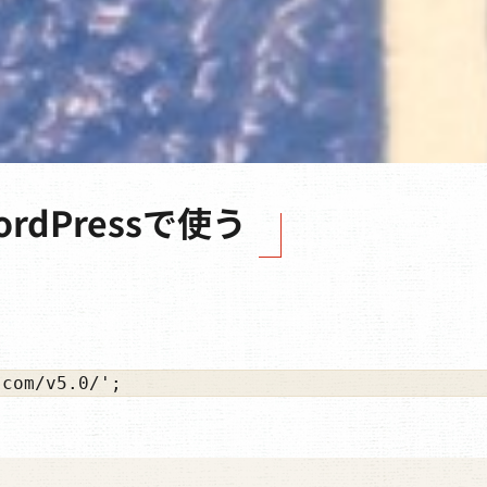
WordPressで使う
.com/v5.0/';
。