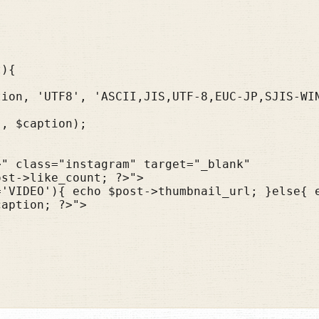
st->like_count; ?>">

aption; ?>">
