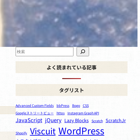
検
索
よく読まれている記事
タグリスト
Advanced Custom Fields
bbPress
Bogo
CSS
Googleストリートビュー
https
Instagram Graph API
JavaScript
jQuery
Lazy Blocks
ScratchJr
Scratch
WordPress
Viscuit
Shopify