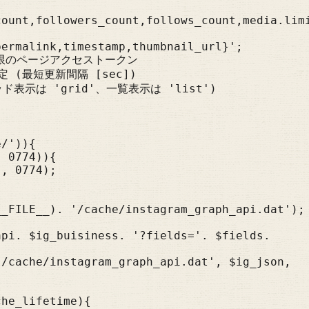
count,followers_count,follows_count,media.lim
ermalink,timestamp,thumbnail_url}';

無期限のページアクセストークン

設定 (最短更新間隔 [sec])

リッド表示は 'grid'、一覧表示は 'list')

/')){

_FILE__). '/cache/instagram_graph_api.dat');
