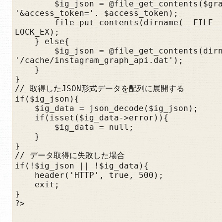
        $ig_json = @file_get_contents($graph_api. $ig_buisiness. '?fields='. $fields. 
'&access_token='. $access_token);

        file_put_contents(dirname(__FILE__). '/cache/instagram_graph_api.dat', $ig_json, 
LOCK_EX);

    } else{

        $ig_json = @file_get_contents(dirname(__FILE__). 
'/cache/instagram_graph_api.dat');

    }

}

// 取得したJSON形式データを配列に展開する

if($ig_json){

    $ig_data = json_decode($ig_json);

    if(isset($ig_data->error)){

        $ig_data = null;

    }

}

// データ取得に失敗した場合

if(!$ig_json || !$ig_data){

    header('HTTP', true, 500);

    exit;

}

?>
