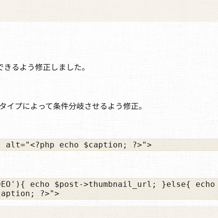
できるよう修正しました。
。
アタイプによって条件分岐させるよう修正。
" alt="<?php echo $caption; ?>">
EO'){ echo $post->thumbnail_url; }else{ echo 
caption; ?>">