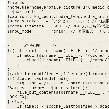
$fields         = 
'name,username,profile_picture_url,media_
. $max_posts. ')
{caption,like_count,media_type,media_url,p
$access_token   = 'アクセストークン'; // 
$cache_lifetime = 3600; // キャッシュ時間の
$show_mode      = 'grid'; // 表示形式 (グ
/*     取得処理     */

if(!file_exists(dirname(__FILE__). '/cache
    if(mkdir(dirname(__FILE__). '/cache/', 0774)){

        chmod(dirname(__FILE__). '/cache/', 0774);

    }

}

$cache_lastmodified = @filemtime(dirname(_
if(!$cache_lastmodified){

    $ig_json = @file_get_contents($graph_api. $ig_buisiness. '?fields='. $fields. 
'&access_token='. $access_token);

    file_put_contents(dirname(__FILE__). '/cache/instagram_graph_api.dat', $ig_json, 
LOCK_EX);

} else{

    if(time() - $cache_lastmodified > $cache_lifetime){
