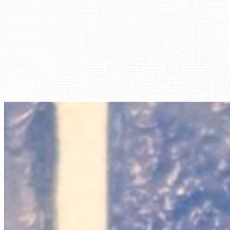
内
容
を
ス
キ
ッ
プ