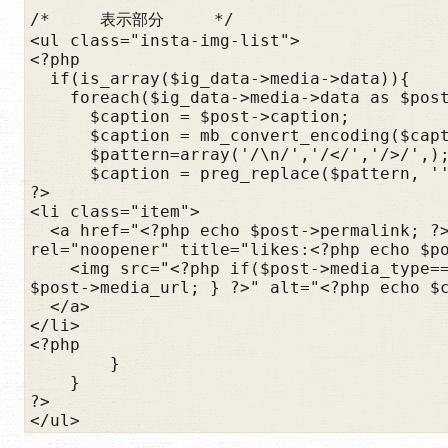
/*     表示部分     */

<ul class="insta-img-list">

<?php

  if(is_array($ig_data->media->data)){

    foreach($ig_data->media->data as $post){

      $caption = $post->caption;

      $caption = mb_convert_encoding($caption, 'UTF8', 'ASCII,JIS,UTF-8,EUC-JP,SJIS-WIN');

      $pattern=array('/\n/','/</','/>/',);

      $caption = preg_replace($pattern, '', $caption);

?>

<li class="item">

  <a href="<?php echo $post->permalink; ?>" class="instagram" target="_blank" 
rel="noopener" title="likes:<?php echo $po
    <img src="<?php if($post->media_type=='VIDEO'){ echo $post->thumbnail_url; }else{ echo 
$post->media_url; } ?>" alt="<?php echo $c
  </a>

</li>

<?php

        }

    }

?>

</ul>